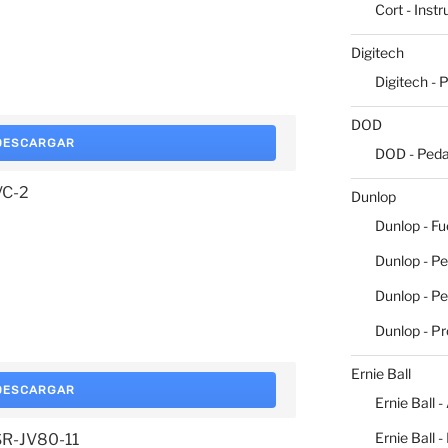
Cort - Inst
Digitech
Digitech - 
DOD
DESCARGAR
DOD - Peda
VC-2
Dunlop
Dunlop - Fu
Dunlop - Pe
Dunlop - P
Dunlop - P
Ernie Ball
DESCARGAR
Ernie Ball -
Ernie Ball 
 SR-JV80-11