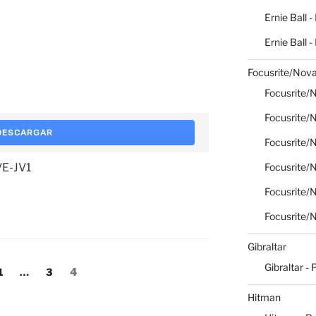
Ernie Ball -
Ernie Ball 
Focusrite/Nova
Focusrite/N
Focusrite/N
DESCARGAR
Focusrite/N
Focusrite/N
VE-JV1
Focusrite/N
Focusrite/N
Gibraltar
Gibraltar - 
Página
Página
Página
1
…
3
4
Hitman