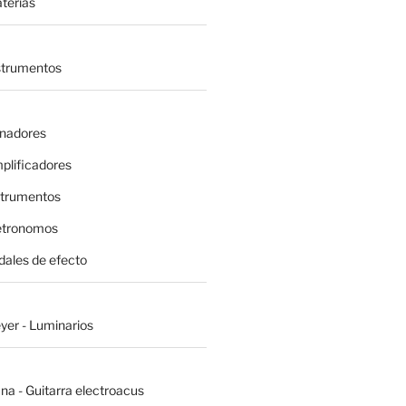
terías
nstrumentos
inadores
plificadores
strumentos
etronomos
dales de efecto
yer - Luminarios
na - Guitarra electroacus