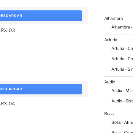
DESCARGAR
Alhambra
Alhambra -
 SRX-03
Arturia
Arturia - C
Arturia - C
Arturia - S
Audix
DESCARGAR
Audix - Mi
Audix - Sis
 SRX-04
Boss
Boss - Afin
Boss - Cam