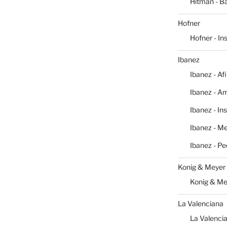
Hitman - Ba
Hofner
Hofner - I
Ibanez
Ibanez - Af
Ibanez - Am
Ibanez - In
Ibanez - M
Ibanez - Pe
Konig & Meyer
Konig & Me
La Valenciana
La Valencia