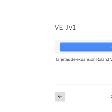
VE-JV1
Tarjetas de expansion Roland 
Paginación
Página
anterior
de