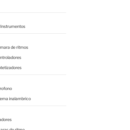
 Instrumentos
amara de ritmos
ontroladores
intetizadores
crofono
tema inalambrico
adores
aras de ritmo