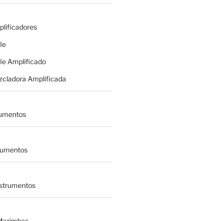
plificadores
le
le Amplificado
zcladora Amplificada
rumentos
trumentos
nstrumentos
 Marimbas