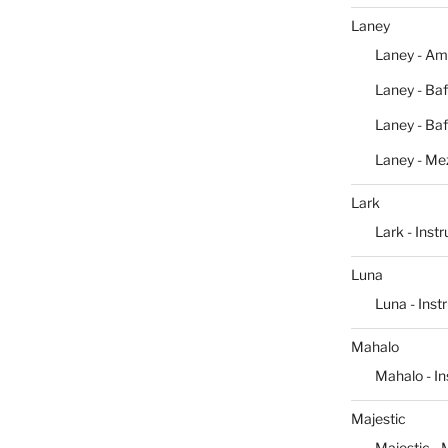
Laney
Laney - Am
Laney - Baf
Laney - Baf
Laney - Me
Lark
Lark - Inst
Luna
Luna - Ins
Mahalo
Mahalo - I
Majestic
Majestic -