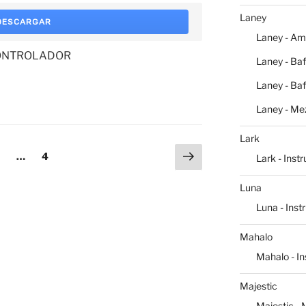
Laney
DESCARGAR
Laney - Am
CONTROLADOR
Laney - Baf
Laney - Baf
Laney - Me
Lark
Siguiente
na
ágina
Página
…
4
Lark - Inst
página
Luna
Luna - Ins
Mahalo
Mahalo - I
Majestic
Majestic -