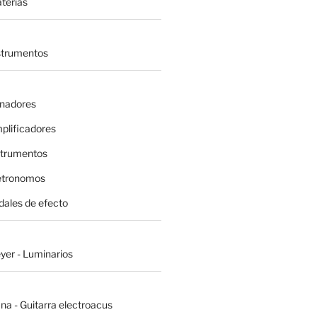
terías
nstrumentos
inadores
plificadores
strumentos
etronomos
dales de efecto
yer - Luminarios
na - Guitarra electroacus