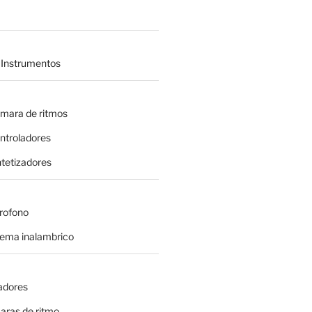
 Instrumentos
amara de ritmos
ontroladores
intetizadores
crofono
tema inalambrico
adores
aras de ritmo