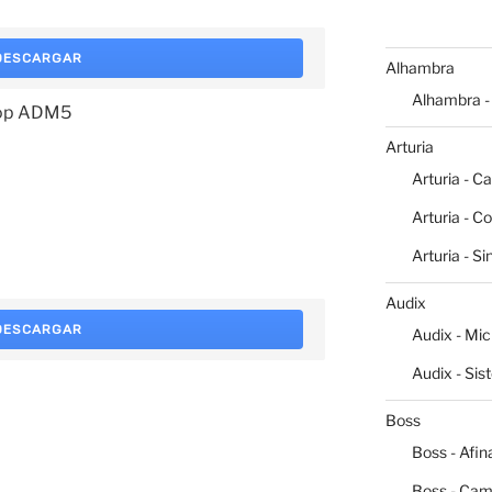
DESCARGAR
Alhambra
Alhambra -
oop ADM5
Arturia
Arturia - C
Arturia - C
Arturia - S
Audix
DESCARGAR
Audix - Mi
Audix - Sis
Boss
Boss - Afin
Boss - Cam