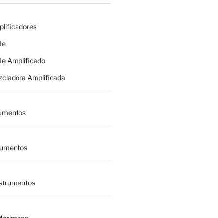
plificadores
le
le Amplificado
zcladora Amplificada
rumentos
trumentos
nstrumentos
 Marimbas