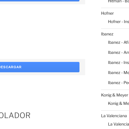
Hitman - Ba
Hofner
Hofner - I
Ibanez
Ibanez - Af
Ibanez - Am
Ibanez - In
DESCARGAR
Ibanez - M
Ibanez - Pe
Konig & Meyer
Konig & Me
OLADOR
La Valenciana
La Valencia