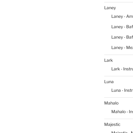
Laney
Laney - Am
Laney - Baf
Laney - Baf
Laney - Me
Lark
Lark - Inst
Luna
Luna - Ins
Mahalo
Mahalo - I
Majestic
Majestic -