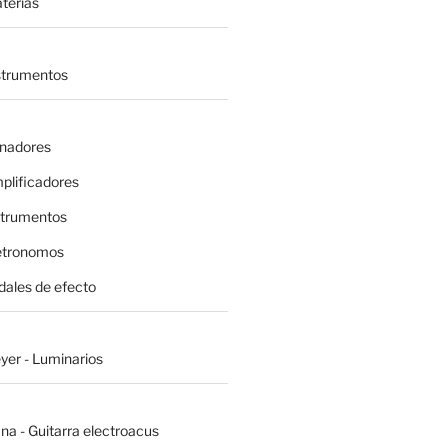
terías
nstrumentos
inadores
plificadores
strumentos
etronomos
dales de efecto
yer - Luminarios
na - Guitarra electroacus