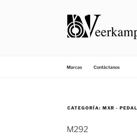
Saltar
al
contenido
Marcas
Contáctanos
CATEGORÍA:
MXR - PEDA
M292