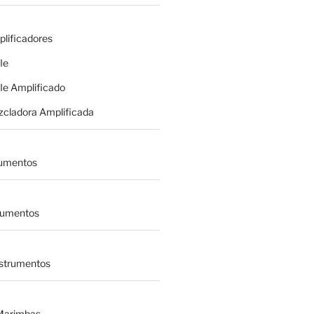
plificadores
le
le Amplificado
zcladora Amplificada
rumentos
trumentos
nstrumentos
 Marimbas