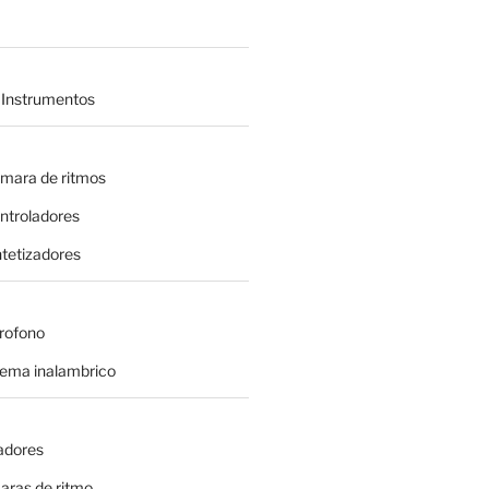
 Instrumentos
amara de ritmos
ontroladores
intetizadores
crofono
tema inalambrico
adores
aras de ritmo