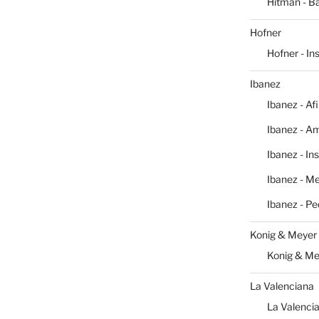
Hitman - Ba
Hofner
Hofner - I
Ibanez
Ibanez - Af
Ibanez - Am
Ibanez - In
Ibanez - M
Ibanez - Pe
Konig & Meyer
Konig & Me
La Valenciana
La Valencia