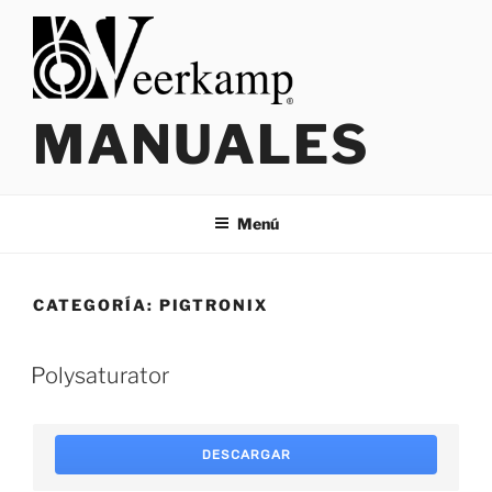
Saltar
al
contenido
MANUALES
Menú
CATEGORÍA:
PIGTRONIX
Polysaturator
DESCARGAR