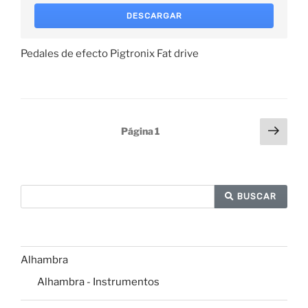
DESCARGAR
Pedales de efecto Pigtronix Fat drive
Paginación
Sigu
Página
1
pági
de
entradas
BUSCAR
Alhambra
Alhambra - Instrumentos