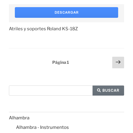
DESCARGAR
Atriles y soportes Roland KS-18Z
Paginación
Sigu
Página
1
pági
de
entradas
BUSCAR
Alhambra
Alhambra - Instrumentos