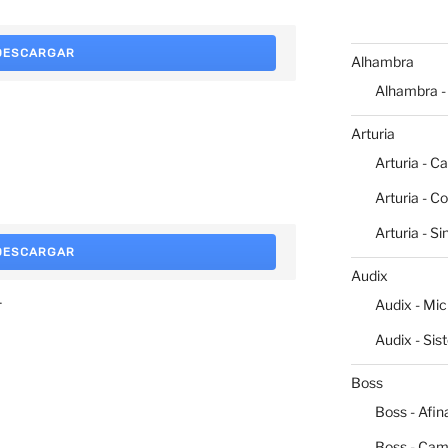
DESCARGAR
Alhambra
Alhambra -
Arturia
Arturia - C
Arturia - C
Arturia - S
DESCARGAR
Audix
4
Audix - Mi
Audix - Sis
Boss
Boss - Afin
Boss - Cam