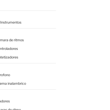
 Instrumentos
amara de ritmos
ontroladores
intetizadores
crofono
tema inalambrico
adores
aras de ritmo