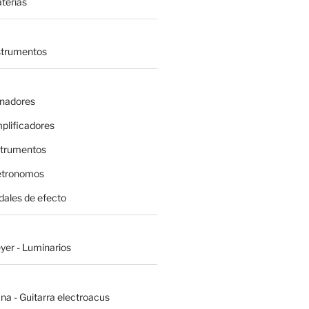
terías
nstrumentos
inadores
plificadores
strumentos
etronomos
dales de efecto
yer - Luminarios
na - Guitarra electroacus