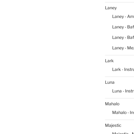
Laney
Laney - Am
Laney - Baf
Laney - Baf
Laney - Me
Lark
Lark - Inst
Luna
Luna - Ins
Mahalo
Mahalo - I
Majestic
Majestic -