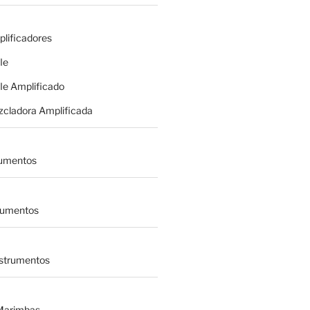
plificadores
le
le Amplificado
zcladora Amplificada
rumentos
trumentos
nstrumentos
 Marimbas