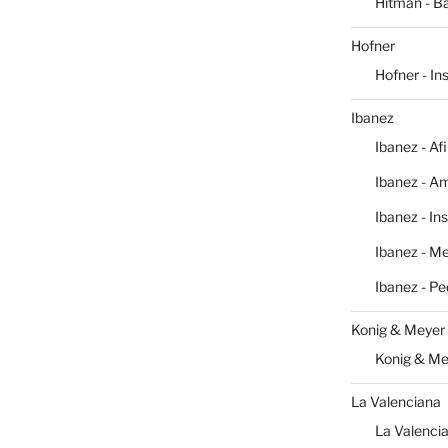
Hitman - Ba
Hofner
Hofner - I
Ibanez
Ibanez - Af
Ibanez - Am
Ibanez - In
Ibanez - M
Ibanez - Pe
Konig & Meyer
Konig & Me
La Valenciana
La Valencia