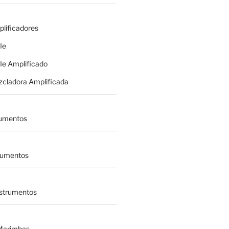
plificadores
le
le Amplificado
zcladora Amplificada
rumentos
trumentos
nstrumentos
 Marimbas