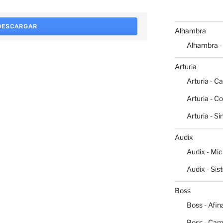
DESCARGAR
Alhambra
Alhambra -
Arturia
Arturia - C
Arturia - C
Arturia - S
Audix
Audix - Mi
Audix - Sis
Boss
Boss - Afin
Boss - Cam