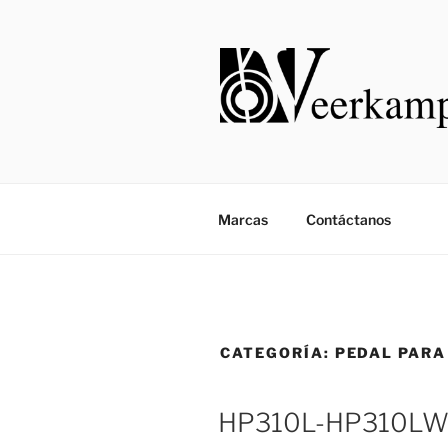
Saltar
al
contenido
Marcas
Contáctanos
CATEGORÍA:
PEDAL PAR
HP310L-HP310L