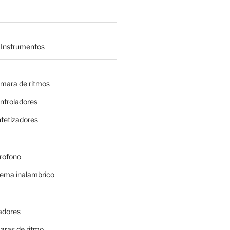
 Instrumentos
amara de ritmos
ontroladores
intetizadores
crofono
tema inalambrico
adores
aras de ritmo