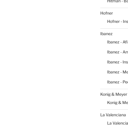
Hitman - Ba
Hofner
Hofner - I
Ibanez
Ibanez - Af
Ibanez - Am
Ibanez - In
Ibanez - M
Ibanez - Pe
Konig & Meyer
Konig & Me
La Valenciana
La Valencia