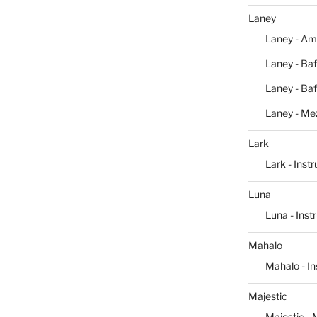
Laney
Laney - Am
Laney - Baf
Laney - Baf
Laney - Me
Lark
Lark - Inst
Luna
Luna - Ins
Mahalo
Mahalo - I
Majestic
Majestic -