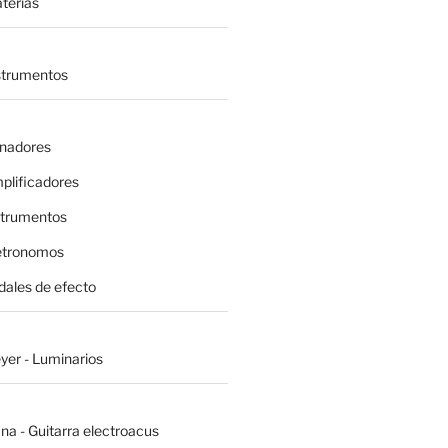
terías
nstrumentos
inadores
plificadores
strumentos
etronomos
dales de efecto
yer - Luminarios
na - Guitarra electroacus