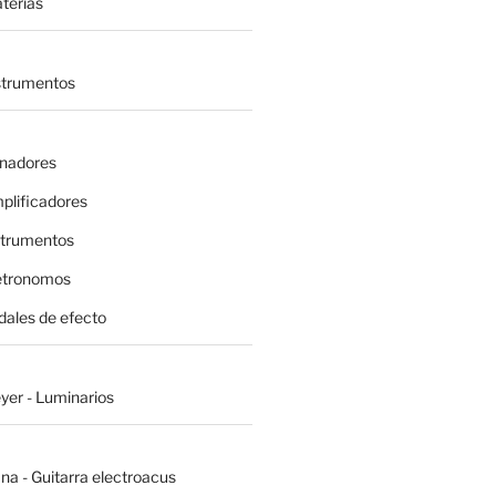
terías
nstrumentos
inadores
plificadores
strumentos
etronomos
dales de efecto
yer - Luminarios
na - Guitarra electroacus