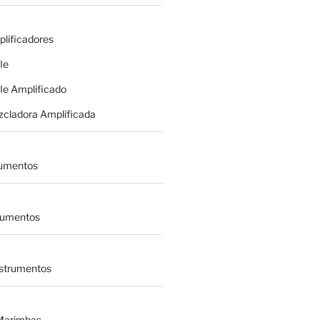
plificadores
le
le Amplificado
zcladora Amplificada
rumentos
trumentos
nstrumentos
 Marimbas