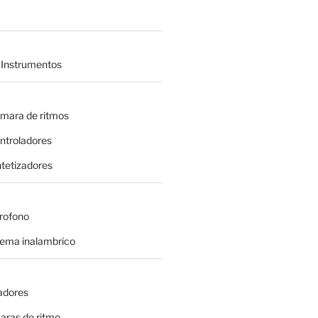
 Instrumentos
amara de ritmos
ontroladores
intetizadores
crofono
tema inalambrico
adores
aras de ritmo