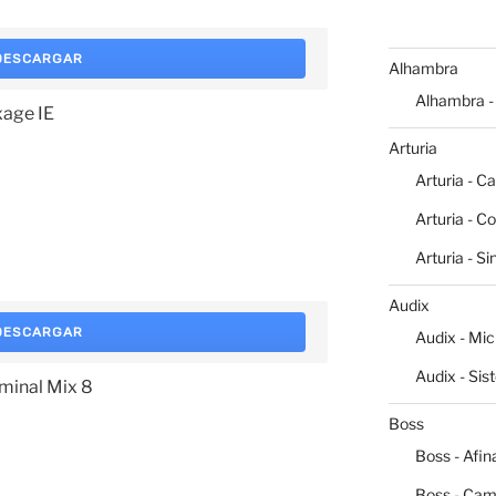
DESCARGAR
Alhambra
Alhambra -
xage IE
Arturia
Arturia - C
Arturia - C
Arturia - S
Audix
DESCARGAR
Audix - Mi
Audix - Sis
rminal Mix 8
Boss
Boss - Afin
Boss - Cam