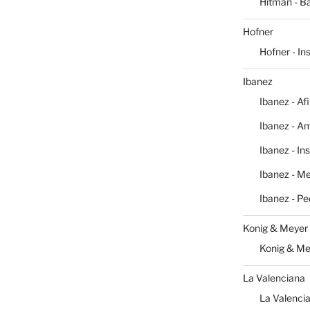
Hitman - Ba
Hofner
Hofner - I
Ibanez
Ibanez - Af
Ibanez - Am
Ibanez - In
Ibanez - M
Ibanez - Pe
Konig & Meyer
Konig & Me
La Valenciana
La Valencia