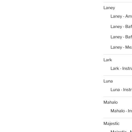
Laney
Laney - Am
Laney - Baf
Laney - Baf
Laney - Me
Lark
Lark - Inst
Luna
Luna - Ins
Mahalo
Mahalo - I
Majestic
Majestic -