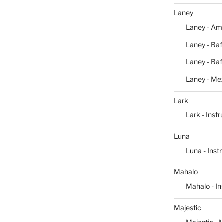
Laney
Laney - Am
Laney - Baf
Laney - Baf
Laney - Me
Lark
Lark - Inst
Luna
Luna - Ins
Mahalo
Mahalo - I
Majestic
Majestic -