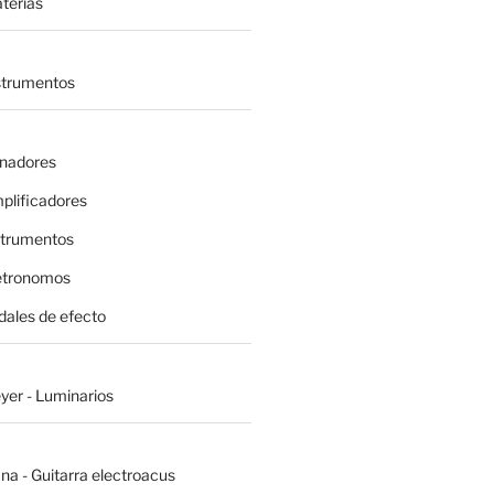
terías
nstrumentos
inadores
plificadores
strumentos
etronomos
dales de efecto
yer - Luminarios
na - Guitarra electroacus