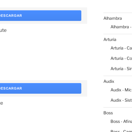
DESCARGAR
Alhambra
Alhambra -
ute
Arturia
Arturia - C
Arturia - C
Arturia - S
Audix
DESCARGAR
Audix - Mi
Audix - Sis
te
Boss
Boss - Afin
Boss - Cam