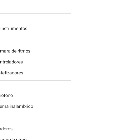
 Instrumentos
amara de ritmos
ontroladores
intetizadores
crofono
tema inalambrico
adores
aras de ritmo