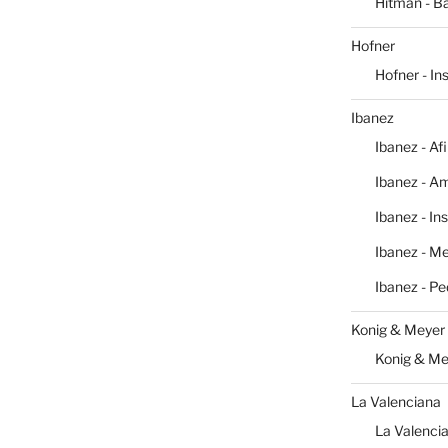
Hitman - Ba
Hofner
Hofner - I
Ibanez
Ibanez - Af
Ibanez - Am
Ibanez - In
Ibanez - M
Ibanez - Pe
Konig & Meyer
Konig & Me
La Valenciana
La Valencia