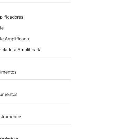
plificadores
le
le Amplificado
zcladora Amplificada
rumentos
trumentos
nstrumentos
 Marimbas