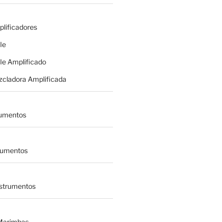
plificadores
le
le Amplificado
zcladora Amplificada
rumentos
trumentos
nstrumentos
 Marimbas