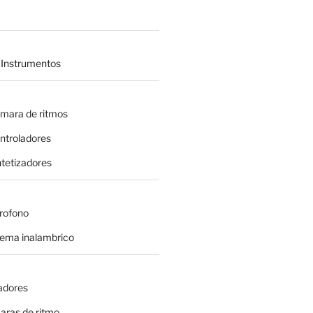
 Instrumentos
amara de ritmos
ontroladores
intetizadores
crofono
tema inalambrico
adores
aras de ritmo