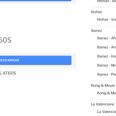
Hitman - Ba
Hofner
Hofner - I
Ibanez
Ibanez - Af
T60S
Ibanez - Am
Ibanez - In
DESCARGAR
Ibanez - M
S, AT60S
Ibanez - Pe
Konig & Meyer
Konig & Me
La Valenciana
La Valencia