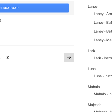
Laney
DESCARGAR
Laney - Am
0
Laney - Baf
Laney - Baf
Laney - Me
Lark
Siguiente
Página
Página
1
2
Lark - Inst
página
Luna
Luna - Ins
Mahalo
Mahalo - I
Majestic
Majestic -