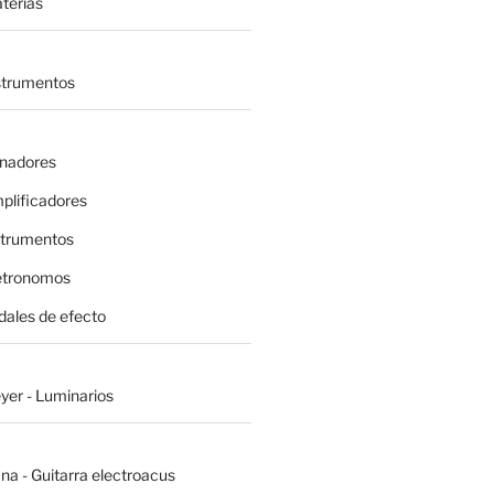
terías
nstrumentos
inadores
plificadores
strumentos
etronomos
dales de efecto
yer - Luminarios
na - Guitarra electroacus